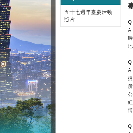
五十七週年臺慶活動
照片
Q
A
時
地
Q
A
捷
所
公
紅
博
Q