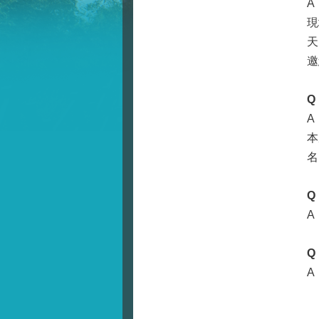
A
現
天
邀
Q
A
本
名
Q
A
Q
A