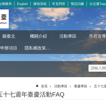
光傳播局
陳情系統
常見問答
雙語詞彙
台北通Taipe
English
聽臺北
機關介紹
活動專區
市府宣導
申辦項目
隱私權政策及資訊安全政策
首頁
活動專區
臺慶專區
五十七
五十七週年臺慶活動FAQ