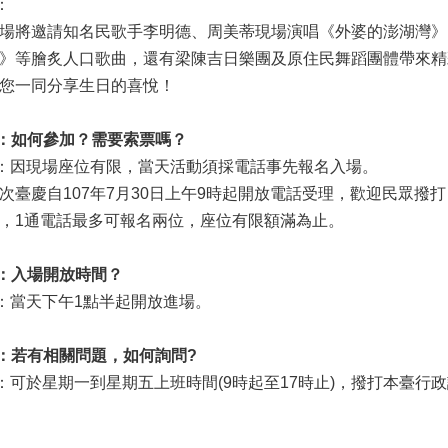
：
場將邀請知名民歌手李明德、周美蒂現場演唱《外婆的澎湖灣》
》等膾炙人口歌曲，還有梁陳吉日樂團及原住民舞蹈團體帶來精
您一同分享生日的喜悅！
：如何參加？需要索票嗎？
：因現場座位有限，當天活動須採電話事先報名入場。
次臺慶自107年7月30日上午9時起開放電話受理，歡迎民眾撥打（02
，1通電話最多可報名兩位，座位有限額滿為止。
：入場開放時間？
：當天下午1點半起開放進場。
：若有相關問題，如何詢問?
：可於星期一到星期五上班時間(9時起至17時止)，撥打本臺行政課(0