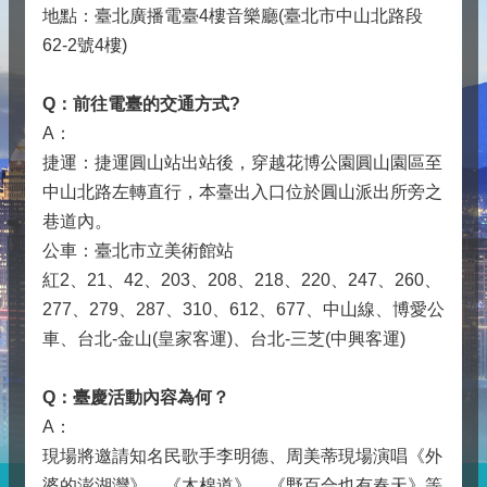
地點：臺北廣播電臺4樓音樂廳(臺北市中山北路段
62-2號4樓)
Q
：前往電臺的交通方式?
A：
捷運：捷運圓山站出站後，穿越花博公園圓山園區至
中山北路左轉直行，本臺出入口位於圓山派出所旁之
巷道內。
公車：臺北市立美術館站
紅2、21、42、203、208、218、220、247、260、
277、279、287、310、612、677、中山線、博愛公
車、台北-金山(皇家客運)、台北-三芝(中興客運)
Q
：臺慶活動內容為何？
A：
現場將邀請知名民歌手李明德、周美蒂現場演唱《外
婆的澎湖灣》、《木棉道》、《野百合也有春天》等