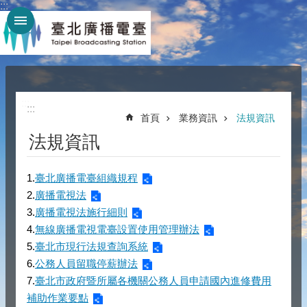
:::
跳到主要內容區塊
:::
:::
首頁
業務資訊
法規資訊
法規資訊
1.
臺北廣播電臺組織規程
2.
廣播電視法
3.
廣播電視法施行細則
4.
無線廣播電視電臺設置使用管理辦法
5.
臺北市現行法規查詢系統
6.
公務人員留職停薪辦法
7.
臺北市政府暨所屬各機關公務人員申請國內進修費用
補助作業要點