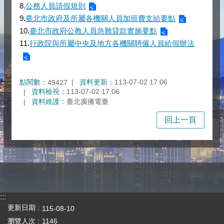
8.
公務人員請假規則
9.
臺北市政府及所屬各機關人員加班費支給要點
10.
臺北市政府公教人員急難貸款實施要點
11.
行政院與所屬中央及地方各機關聘僱人員給假辦法
點閱數：
資料更新：
113-07-02 17:06
49427
資料檢視：
113-07-02 17:06
資料維護：
臺北廣播電臺
回上一頁
:::
更新日期
115-08-10
瀏覽人次
1146