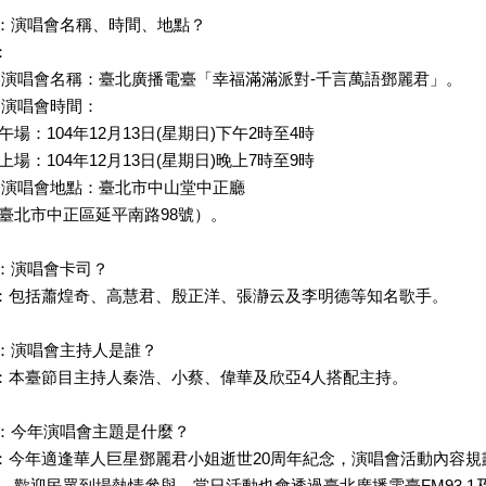
：演唱會名稱、時間、地點？
：
1)演唱會名稱：臺北廣播電臺「幸福滿滿派對-千言萬語鄧麗君」。
2)演唱會時間：
午場：104年12月13日(星期日)下午2時至4時
上場：104年12月13日(星期日)晚上7時至9時
3)演唱會地點：臺北市中山堂中正廳
臺北市中正區延平南路98號）。
：演唱會卡司？
：包括蕭煌奇、高慧君、殷正洋、張瀞云及李明德等知名歌手。
：演唱會主持人是誰？
：本臺節目主持人秦浩、小蔡、偉華及欣亞4人搭配主持。
：今年演唱會主題是什麼？
：今年適逢華人巨星鄧麗君小姐逝世20周年紀念，演唱會活動內容
，歡迎民眾到場熱情參與，當日活動也會透過臺北廣播電臺FM93.1及A