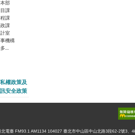
臺本部
節目課
工程課
行政課
會計室
人事機構
多...
私權政策及
訊安全政策
北電臺 FM93.1 AM1134 104027 臺北市中山區中山北路3段62-2號3、