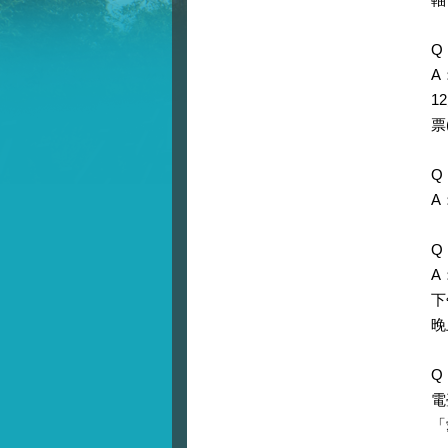
Q
A
1
票
Q
A
Q
A
下
晚
Q
電
「