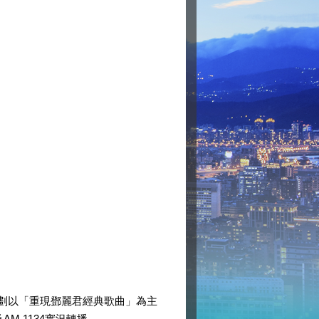
規劃以「重現鄧麗君經典歌曲」為主
M 1134實況轉播。