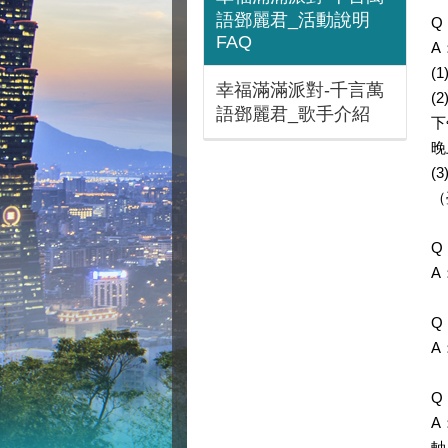
語鄧麗君_活動說明
Q
FAQ
A
(
幸福滿滿派對-千言萬
(
語鄧麗君_歌手介紹
下
晚
(
（
Q
A
Q
A
Q
A
軸