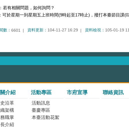
：若有相關問題，如何詢問？
：可於星期一到星期五上班時間(9時起至17時止)，撥打本臺節目課(02)25
閱數：
資料更新：
104-11-27 16:29
資料檢視：
105-01-19 1
6601
關介紹
活動專區
市府宣導
聯絡資訊
歷史沿革
活動訊息
組織架構
臺慶專區
業務職掌
本臺活動花絮
首長介紹