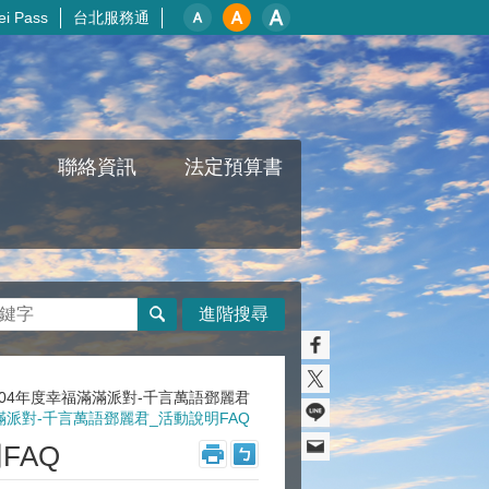
i Pass
台北服務通
聯絡資訊
法定預算書
進階搜尋
104年度幸福滿滿派對-千言萬語鄧麗君
滿派對-千言萬語鄧麗君_活動說明FAQ
FAQ