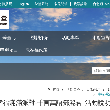
光傳播局
陳情系統
常見問答
雙語詞彙
台北通Taipe
English
聽臺北
機關介紹
活動專區
市府宣導
申辦項目
隱私權政策及資訊安全政策
首頁
活動專區
活動訊息
幸福滿
幸福滿滿派對-千言萬語鄧麗君_活動說明