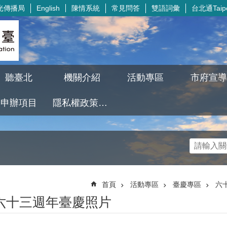
光傳播局
陳情系統
常見問答
雙語詞彙
台北通Taipe
English
聽臺北
機關介紹
活動專區
市府宣導
申辦項目
隱私權政策及資訊安全政策
首頁
活動專區
臺慶專區
六
六十三週年臺慶照片