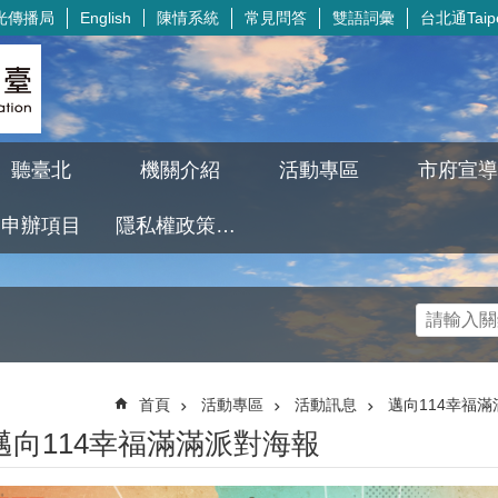
光傳播局
陳情系統
常見問答
雙語詞彙
台北通Taipe
English
聽臺北
機關介紹
活動專區
市府宣導
申辦項目
隱私權政策及資訊安全政策
首頁
活動專區
活動訊息
邁向114幸福滿
邁向114幸福滿滿派對海報