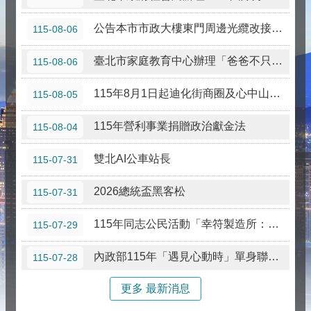
公告本市市政大樓東門周邊光纜改接作業
115-08-06
臺北市家庭教育中心辦理「爸爸不只是幫忙：數位時代的共同照顧與家庭教育」講座
115-08-06
115年8月1日起迪化街商圈及心中山線形公園周邊商圈禁菸，吸菸須至指定吸菸區，違者最高處1萬元罰鍰。
115-08-05
115年營利事業捐贈政治獻金法
115-08-04
雙北AI公車站長
115-07-31
2026總統盃黑客松
115-07-31
115年同志公民活動「幸符製造所：與同志青少年一起長大」互動式展覽及相關講座
115-07-29
內政部115年「遇見心動時」單身聯誼活動
115-07-28
更多 最新消息