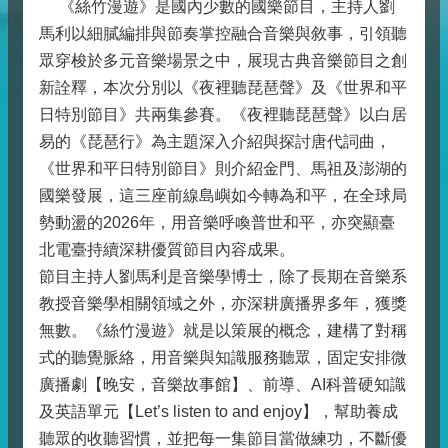
《絲竹漫遊》是國內少數的國樂節目，主持人劉
馬利以細膩編排與節奏掌控融合音樂與敘事，引領聽
眾穿梭於多元音樂場景之中，展現古典音樂節目之創
新詮釋，本次分別以《夜裡聽琵琶聲》及《世界和平
日特別節目》共兩集參賽。《夜裡聽琵琶聲》以白居
易的《琵琶行》為主題深入介紹與探討唐代詞曲，
《世界和平日特別節目》則介紹金門、馬祖及澎湖的
國樂發展，這三座前線島嶼如今轉為和平，在全球局
勢動盪的2026年，用音樂呼喚普世和平，亦突顯臺
北電臺持續深耕優質節目內容成果。
節目主持人劉馬利是音樂學博士，除了長期在音樂系
教授音樂學相關領域之外，亦深耕廣播界多年，獲獎
無數。《絲竹漫遊》就是以策展的概念，建構了對稱
式的聽覺脈絡，用音樂與知識服務聽眾，固定安排微
廣播劇【晚安，音樂故事館】、前導、AI科普硬知識
及英語單元【Let’s listen to and enjoy】，幫助養成
聽眾的收聽習慣，並把每一集節目當做練功，不斷優