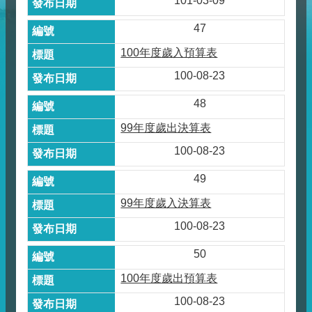
101-03-09
47
100年度歲入預算表
100-08-23
48
99年度歲出決算表
100-08-23
49
99年度歲入決算表
100-08-23
50
100年度歲出預算表
100-08-23