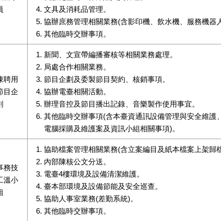
員
文具及消耗品管理。
協辦庶務管理相關業務(含影印機、飲水機、服務機器
其他臨時交辦事項。
新聞、文宣帶編播審核等相關業務處理。
局處合作相關業務。
陳聘用
節目企劃及委製節目契約、核銷事項。
節目企
協辦電臺相關活動。
劃
辦理音控及節目播出記錄、音樂製作使用事宜。
其他臨時交辦事項(含本臺資通訊設備管理與安全維護
電腦採購及維護案及資訊小組相關事項)。
協助檔案管理相關業務(含立案編目及紙本檔案上架歸檔
內部陳核公文分送。
事務技
電臺4樓環境及設備清潔維護。
工溫小
臺本部環境及設備節能及安全巡查。
姐
協助人事室業務(差勤系統)。
其他臨時交辦事項。