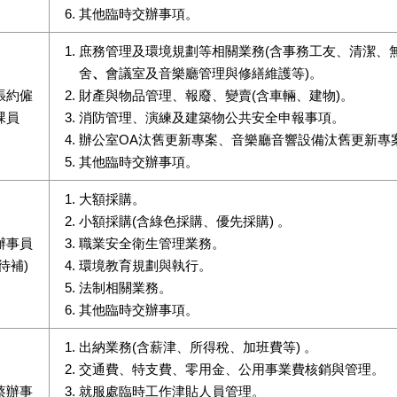
其他臨時交辦事項。
庶務管理及環境規劃等相關業務(含事務工友、清潔、
舍
、
會議室及音樂廳管理與修繕維護等)。
張約僱
財產與物品管理、報廢、變賣(含車輛、建物)。
課員
消防管理、演練及建築物公共安全申報事項。
辦公室OA汰舊更新專案、音樂廳音響設備汰舊更新專
其他臨時交辦事項。
大額採購。
小額採購(含綠色採購、優先採購) 。
辦事員
職業安全衛生管理業務。
(待補)
環境教育規劃與執行。
法制相關業務。
其他臨時交辦事項。
出納業務(含薪津、所得稅、加班費等) 。
交通費、特支費、零用金、公用事業費核銷與管理。
蔡辦事
就服處臨時工作津貼人員管理。