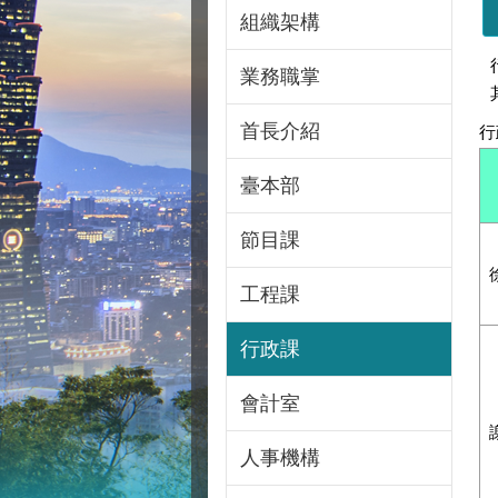
組織架構
業務職掌
首長介紹
行
臺本部
節目課
工程課
行政課
會計室
人事機構