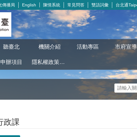
光傳播局
陳情系統
常見問答
雙語詞彙
台北通Taipe
English
聽臺北
機關介紹
活動專區
市府宣導
申辦項目
隱私權政策及資訊安全政策
行政課