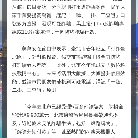
活館」節目專訪，分享親朋好友遭詐騙案例，提醒大
家千萬要提高警覺，謹記「一聽、二掛、三查證」口
號多方查證，發現可疑詐騙，馬上撥打165反詐騙專
線或110報案處理，一同防堵詐騙行為。
蔣萬安在節目中表示，臺北市去年成立「打詐臺
北隊」，針對假投資、假交友等詐騙手段全力防堵，
打詐績效六都第一；此外，北市今年也成立「數位科
技戰情中心」，未來將活用大數據，大幅提升偵查效
能，並請市民朋友們若接到可疑電話，謹記「一聽、
二掛、三查證」原則。
「今年臺北市已經受理5百多件詐騙案，財損金
額計達9,900萬元」北市府警察局局長張榮興也提
及，近期較常見的詐騙手法，包括「網路購物」、
「解除分期付款」等，甚至熱門的AI聊天機器人