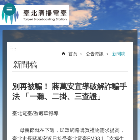
:::
跳到主要內容區塊
:::
:::
首頁
公告資訊
新聞稿
新聞稿
別再被騙！ 蔣萬安宣導破解詐騙手
法 「一聽、二掛、三查證」
臺北電臺/游適華報導
母親節就在下週，民眾網路購買禮物需求提高，
臺北市長蔣萬安近日接受臺北電臺FM93.1「幸福生