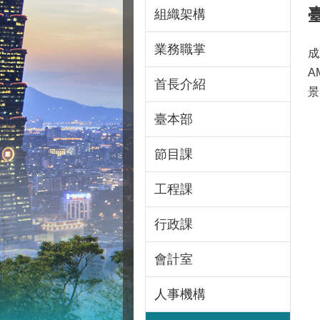
組織架構
業務職掌
成
A
首長介紹
景
臺本部
節目課
工程課
行政課
會計室
人事機構