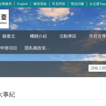
光傳播局
陳情系統
常見問答
雙語詞彙
台北通Taipe
English
聽臺北
機關介紹
活動專區
市府宣導
申辦項目
隱私權政策及資訊安全政策
大事紀