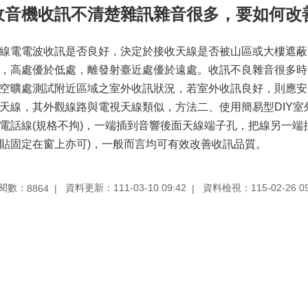
收音機收訊不清楚雜訊雜音很多，要如何改
線電電波收訊是否良好，決定於接收天線是否被山區或大樓遮蔽
，高處優於低處，離發射臺近處優於遠處。收訊不良雜音很多時
空曠處測試附近區域之室外收訊狀況，若室外收訊良好，則應安
天線，其外觀線路與電視天線類似，方法二、使用簡易型DIY
電話線(規格不拘)，一端插到音響後面天線端子孔，把線另一端
貼固定在窗上亦可)，一般而言均可有效改善收訊品質。
閱數：
資料更新：111-03-10 09:42
資料檢視：115-02-26 09
8864