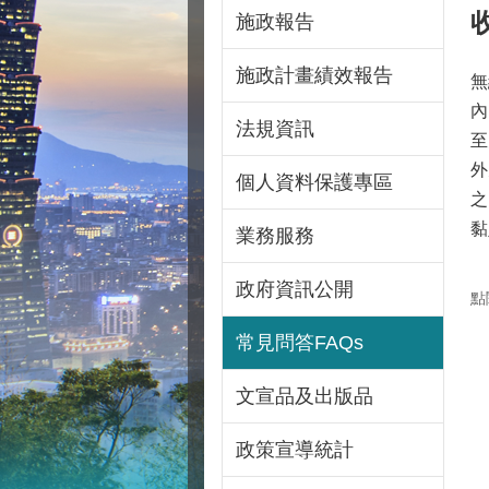
施政報告
施政計畫績效報告
無
內
法規資訊
至
外
個人資料保護專區
之
黏
業務服務
政府資訊公開
點
常見問答FAQs
文宣品及出版品
政策宣導統計