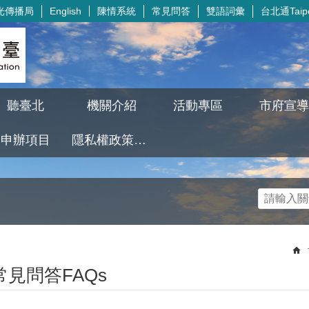
光傳播局
陳情系統
常見問答
雙語詞彙
台北通Taipe
English
聽臺北
機關介紹
活動專區
市府宣導
申辦項目
隱私權政策及資訊安全政策
常見問答FAQs