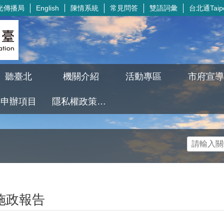
光傳播局
陳情系統
常見問答
雙語詞彙
台北通Taipe
English
聽臺北
機關介紹
活動專區
市府宣導
申辦項目
隱私權政策及資訊安全政策
施政報告