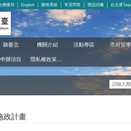
光傳播局
陳情系統
常見問答
雙語詞彙
台北通Taipe
English
聽臺北
機關介紹
活動專區
市府宣導
申辦項目
隱私權政策及資訊安全政策
施政計畫