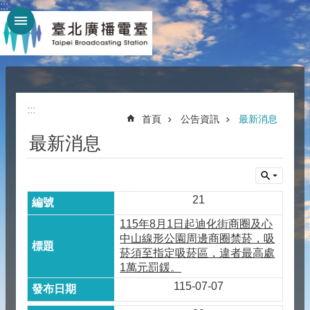
:::
跳到主要內容區塊
:::
:::
首頁
公告資訊
最新消息
最新消息
21
115年8月1日起迪化街商圈及心
中山線形公園周邊商圈禁菸，吸
菸須至指定吸菸區，違者最高處
1萬元罰鍰。
115-07-07