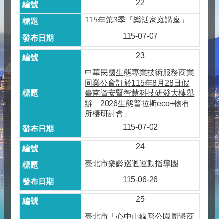
22
115年第3季「樂活家庭講座」
115-07-07
23
中華民國生態專業技術服務商業
同業公會訂於115年8月28日假
臺南資安暨智慧科技研發大樓舉
辦「2026生態普拉斯eco+物有
所棲研討會」
115-07-02
24
臺北市樂齡巡迴運動指導團
115-06-26
25
臺北市「心中山線形公園周邊商