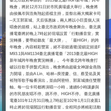
臺北市政府舉辦的「2013臺北最HIGH新年城」跨年
晚會，將於12月31日於市民廣場盛大舉行，晚會將
由侯佩岑與浩角翔起搭檔主持，並祭出兩大獨家卡司
─天王郭富城、天后張惠妹，兩人將以小巨蛋個人演
唱會的規模，站上臺北市政府跨年晚會舞台。臺北廣
播電臺將於晚上7時起於現場設置「行動播音室」實
況轉播，要帶給聽友「最大牌」、「最HIGH」的跨
年晚會，內容精彩豐富，絕不容錯過!歡迎鎖定頻道F
M93.1與AM1134臺北廣播電臺「2013臺北最HIGH
新年城跨年晚會實況轉播」。 今年臺北跨年晚會打
破以往歌手拼盤式演出，晚會將由超級女神謝金燕熱
力開場，並由A Lin、哈林─庾澄慶、信、蔡旻佑及黃
裕翔等歌手輪番演出，並由阿密特、郭富城擔任雙壓
軸。每一位卡司都將演唱一小時，連續6小時讓參與
的市民朋友唱不停、跳不停、HIGH不停。 臺北廣播
電臺101年12月31日晚上7時起至102年1月1日凌晨1
時止將於現場開設行動播音室，全程同步將精彩活動