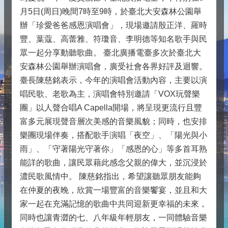
月5日(周日)晚間7時至9時，於臺北大安森林公園舉
辦「珍愛爸爸感恩演唱會」，現場邀請殷正洋、羅時
豐、葉蔻、高蕾雅、符瓊音、李明德等知名歌手與民
眾一起分享動聽歌曲。 臺北廣播電臺多次於臺北大
安森林公園舉辦演唱會，廣受社會各界好評及迴響。
臺長陳慈銘表示，今年的演唱會活動內容，主要以演
唱民歌、老歌為主，演唱會特別邀請「VOX玩聲樂
團」以人聲合唱A Capella開場，將呈現更流行且豐
富多元展現聲音層次美感的音樂風貌；同時，也安排
樂團現場伴奏，搭配歌手演唱「夜空」、「陽光與小
雨」、「守著陽光守著你」「感恩的心」等多首耳熟
能詳的歌曲，讓民眾藉此感念父親的偉大，並沉浸於
濃民歌風情中。 陳慈銘指出，希望讓聽眾朋友能夠
在仲夏的夜晚，欣賞一場豐富的音樂饗宴，並且和大
家一起在充滿記憶的歌曲中共同迎新更幸福的未來，
同時也讓青澀的七、八年級年輕朋友，一同體驗音樂