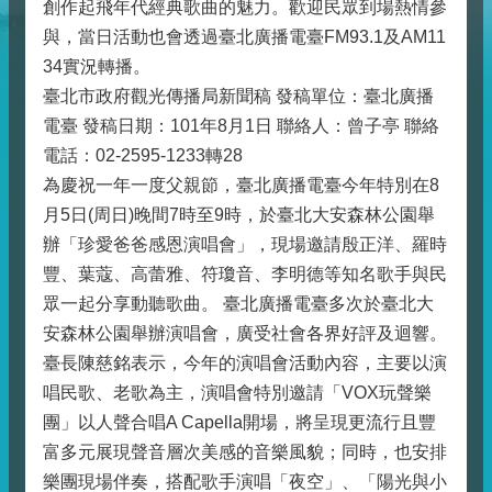
創作起飛年代經典歌曲的魅力。歡迎民眾到場熱情參
與，當日活動也會透過臺北廣播電臺FM93.1及AM11
34實況轉播。
臺北市政府觀光傳播局新聞稿 發稿單位：臺北廣播
電臺 發稿日期：101年8月1日 聯絡人：曾子亭 聯絡
電話：02-2595-1233轉28
為慶祝一年一度父親節，臺北廣播電臺今年特別在8
月5日(周日)晚間7時至9時，於臺北大安森林公園舉
辦「珍愛爸爸感恩演唱會」，現場邀請殷正洋、羅時
豐、葉蔻、高蕾雅、符瓊音、李明德等知名歌手與民
眾一起分享動聽歌曲。 臺北廣播電臺多次於臺北大
安森林公園舉辦演唱會，廣受社會各界好評及迴響。
臺長陳慈銘表示，今年的演唱會活動內容，主要以演
唱民歌、老歌為主，演唱會特別邀請「VOX玩聲樂
團」以人聲合唱A Capella開場，將呈現更流行且豐
富多元展現聲音層次美感的音樂風貌；同時，也安排
樂團現場伴奏，搭配歌手演唱「夜空」、「陽光與小