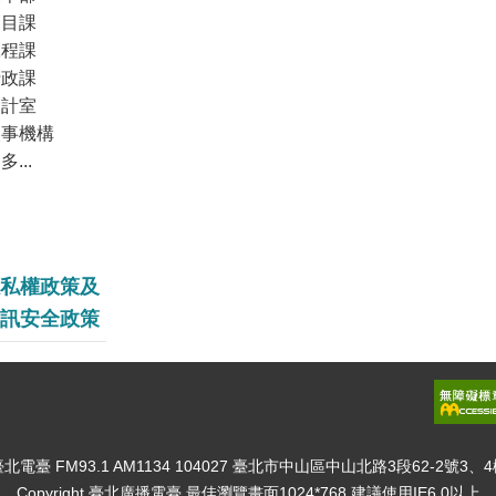
節目課
工程課
行政課
會計室
人事機構
多...
私權政策及
訊安全政策
北電臺 FM93.1 AM1134 104027 臺北市中山區中山北路3段62-2號3、
Copyright 臺北廣播電臺 最佳瀏覽畫面1024*768 建議使用IE6.0以上