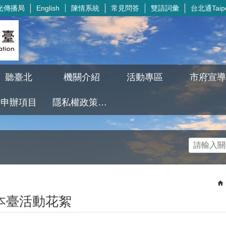
光傳播局
陳情系統
常見問答
雙語詞彙
台北通Taipe
English
聽臺北
機關介紹
活動專區
市府宣導
申辦項目
隱私權政策及資訊安全政策
本臺活動花絮