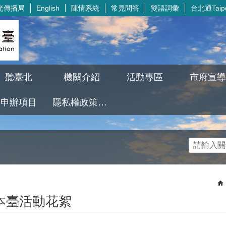
光傳播局
陳情系統
常見問答
雙語詞彙
台北通Taipe
English
聽臺北
機關介紹
活動專區
市府宣導
申辦項目
隱私權政策及資訊安全政策
本臺活動花絮