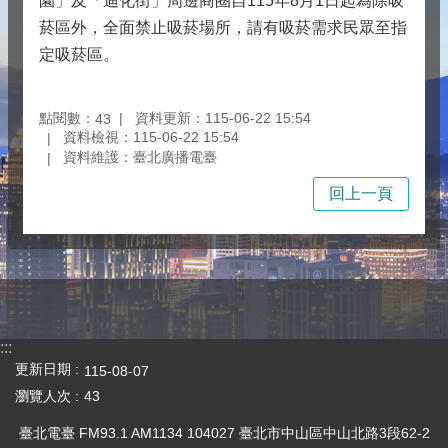
園」及「迪化街」周邊商圈自115年8月1日起為除吸
菸區外，全面禁止吸菸場所，請有吸菸需求民眾至指
定吸菸區。
點閱數：
資料更新：115-06-22 15:54
43
資料檢視：115-06-22 15:54
資料維護：臺北廣播電臺
回上一頁
:::
更新日期
115-08-07
瀏覽人次
43
臺北電臺 FM93.1 AM1134 104027 臺北市中山區中山北路3段62-2