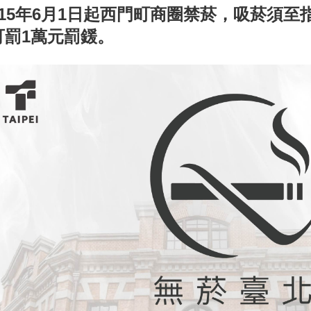
115年6月1日起西門町商圈禁菸，吸菸須
可罰1萬元罰鍰。