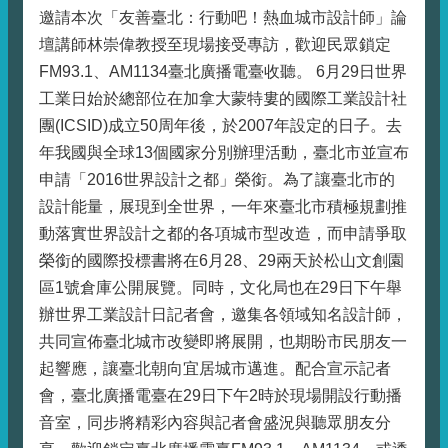
邀請本次「友善臺北：行動吧！熱血城市設計師」論
壇講師林崇偉教授至現場接受專訪，歡迎民眾鎖定
FM93.1、AM1134臺北廣播電臺收聽。 6月29日世界
工業日始於總部位在加拿大蒙特婁的國際工業設計社
團(ICSID)成立50周年後，於2007年設定的日子。去
年我國與全球13個國家分別辦理活動，臺北市並宣布
申請「2016世界設計之都」榮銜。為了讓臺北市的
設計能量，展現到全世界，一年來臺北市積極規劃推
動落實世界設計之都的各項城市型改造，而申請爭取
榮銜的國際投標書將在6月28、29兩天於松山文創園
區1號倉庫公開展覽。同時，文化局也在29日下午舉
辦世界工業設計日記者會，邀集各領域知名設計師，
共同宣佈臺北城市改變即將展開，也期盼市民朋友一
起響應，讓臺北朝向宜居城市邁進。配合宣示記者
會，臺北廣播電臺在29日下午2時於現場開設行動播
音室，同步將精彩內容與記者會盛況與聽眾朋友分