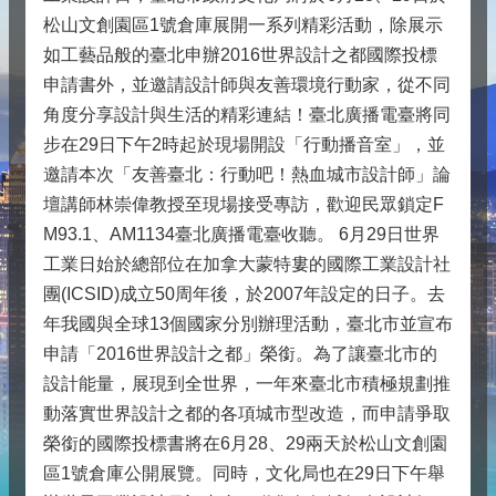
松山文創園區1號倉庫展開一系列精彩活動，除展示
如工藝品般的臺北申辦2016世界設計之都國際投標
申請書外，並邀請設計師與友善環境行動家，從不同
角度分享設計與生活的精彩連結！臺北廣播電臺將同
步在29日下午2時起於現場開設「行動播音室」，並
邀請本次「友善臺北：行動吧！熱血城市設計師」論
壇講師林崇偉教授至現場接受專訪，歡迎民眾鎖定F
M93.1、AM1134臺北廣播電臺收聽。 6月29日世界
工業日始於總部位在加拿大蒙特婁的國際工業設計社
團(ICSID)成立50周年後，於2007年設定的日子。去
年我國與全球13個國家分別辦理活動，臺北市並宣布
申請「2016世界設計之都」榮銜。為了讓臺北市的
設計能量，展現到全世界，一年來臺北市積極規劃推
動落實世界設計之都的各項城市型改造，而申請爭取
榮銜的國際投標書將在6月28、29兩天於松山文創園
區1號倉庫公開展覽。同時，文化局也在29日下午舉