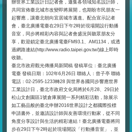
辦世界工業設計日記者會，邀集各領域知名設計師，
共同宣佈臺北城市改變即將展開，也期盼市民朋友一
起響應，讓臺北朝向宜居城市邁進。配合宣示記者
會，臺北廣播電臺在29日下午2時於現場開設行動播
音室，同步將精彩內容與記者會盛況與聽眾朋友分
享，歡迎鎖定臺北廣播電臺FM93.1、AM1134，或透
過網路連結(http://www.radio.taipei.gov.tw/)線上即時
收聽。
臺北市政府觀光傳播局新聞稿 發稿單位：臺北廣播
電臺 發稿日期：102年6月26日 聯絡人：曾子亭 聯絡
電話：02-2595-1233轉28 與世界各國同步響應世界
工業設計日，臺北市政府文化局將於6月28、29日於
松山文創園區1號倉庫展開一系列精彩活動，除展示
如工藝品般的臺北申辦2016世界設計之都國際投標
申請書外，並邀請設計師與友善環境行動家，從不同
角度分享設計與生活的精彩連結！臺北廣播電臺將同
步在29日下午2時起於現場開設「行動播音室」，並