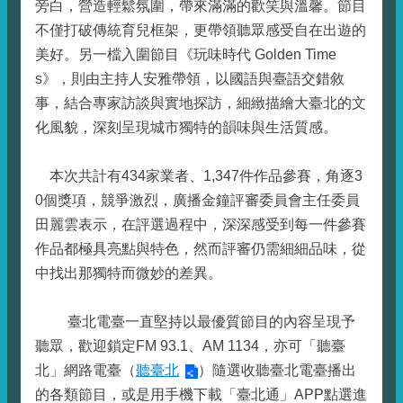
旁白，營造輕鬆氛圍，帶來滿滿的歡笑與溫馨。節目
不僅打破傳統育兒框架，更帶領聽眾感受自在出遊的
美好。另一檔入圍節目《玩味時代 Golden Time
s》，則由主持人安雅帶領，以國語與臺語交錯敘
事，結合專家訪談與實地探訪，細緻描繪大臺北的文
化風貌，深刻呈現城市獨特的韻味與生活質感。
本次共計有434家業者、1,347件作品參賽，角逐3
0個獎項，競爭激烈，廣播金鐘評審委員會主任委員
田麗雲表示，在評選過程中，深深感受到每一件參賽
作品都極具亮點與特色，然而評審仍需細細品味，從
中找出那獨特而微妙的差異。
臺北電臺一直堅持以最優質節目的內容呈現予
聽眾，歡迎鎖定FM 93.1、AM 1134，亦可「聽臺
北」網路電臺（
聽臺北
）隨選收聽臺北電臺播出
的各類節目，或是用手機下載「臺北通」APP點選進