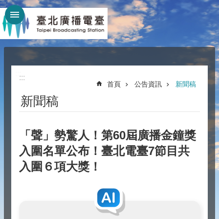
:::
跳到主要內容區塊
:::
:::
首頁
公告資訊
新聞稿
新聞稿
「聲」勢驚人！第60屆廣播金鐘獎
入圍名單公布！臺北電臺7節目共
入圍６項大獎！