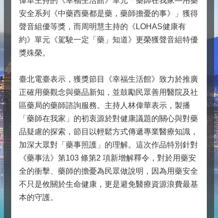
偉華主持的《幸福生活館》單元「藥師在我家—用藥
安全系列《中藥西藥都是藥，藥師擔憂的事》」獲得
聲音組優等獎，而周明慧主持的《LOHAS健康有
約》單元《駕駛一定「藥」知道》更榮獲聲音組特優
獎殊榮。
臺北電臺表示，獲獎節目《幸福生活館》致力於推廣
正確用藥觀念與藥品新知，並鼓勵民眾善用醫院及社
區藥局的藥師諮詢服務。主持人林偉華表示，製播
「藥師在我家」的初衷源於對健康議題的關心與對藥
品疑慮的探索，節目以輕鬆方式傳遞專業醫療知識，
加深大眾對「藥事照護」的理解。這次作品特別針對
《藥事法》第103 條第2 項新增解釋令，對於用藥安
全的衝擊、藥師的擔憂為民眾做說明，因為用藥安全
不只是攸關於生命健康，更是避免醫療資源浪費最基
本的守護。