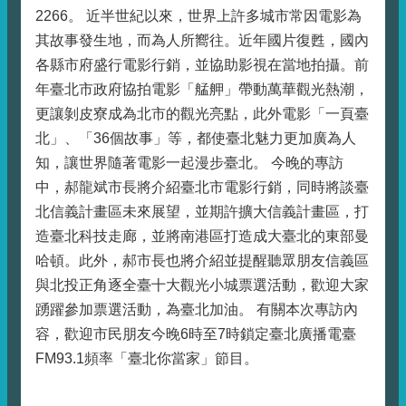
2266。 近半世紀以來，世界上許多城市常因電影為
其故事發生地，而為人所嚮往。近年國片復甦，國內
各縣市府盛行電影行銷，並協助影視在當地拍攝。前
年臺北市政府協拍電影「艋舺」帶動萬華觀光熱潮，
更讓剝皮寮成為北市的觀光亮點，此外電影「一頁臺
北」、「36個故事」等，都使臺北魅力更加廣為人
知，讓世界隨著電影一起漫步臺北。 今晚的專訪
中，郝龍斌市長將介紹臺北市電影行銷，同時將談臺
北信義計畫區未來展望，並期許擴大信義計畫區，打
造臺北科技走廊，並將南港區打造成大臺北的東部曼
哈頓。此外，郝市長也將介紹並提醒聽眾朋友信義區
與北投正角逐全臺十大觀光小城票選活動，歡迎大家
踴躍參加票選活動，為臺北加油。 有關本次專訪內
容，歡迎市民朋友今晚6時至7時鎖定臺北廣播電臺
FM93.1頻率「臺北你當家」節目。