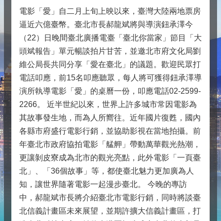
電影「愛」自二月上旬上映以來，臺灣大陸兩地票房
逼近六億臺幣。臺北市長郝龍斌將與導演鈕承澤今
（22）日晚間臺北廣播電臺「臺北你當家」節目「大
頭斌報告」單元暢談拍片甘苦，並邀北市府文化局劉
維公局長共同分享「愛在臺北」的議題。歡迎民眾打
電話叩應，前15名叩應聽眾，每人將可獲得鈕承澤導
演所執導電影「愛」的桌曆一份，叩應電話02-2599-
2266。 近半世紀以來，世界上許多城市常因電影為
其故事發生地，而為人所嚮往。近年國片復甦，國內
各縣市府盛行電影行銷，並協助影視在當地拍攝。前
年臺北市政府協拍電影「艋舺」帶動萬華觀光熱潮，
更讓剝皮寮成為北市的觀光亮點，此外電影「一頁臺
北」、「36個故事」等，都使臺北魅力更加廣為人
知，讓世界隨著電影一起漫步臺北。 今晚的專訪
中，郝龍斌市長將介紹臺北市電影行銷，同時將談臺
北信義計畫區未來展望，並期許擴大信義計畫區，打