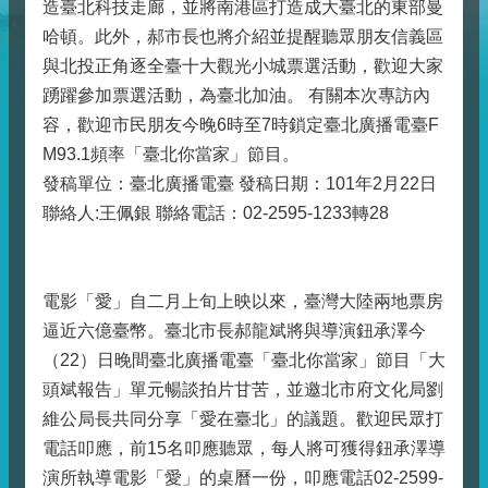
造臺北科技走廊，並將南港區打造成大臺北的東部曼
哈頓。此外，郝市長也將介紹並提醒聽眾朋友信義區
與北投正角逐全臺十大觀光小城票選活動，歡迎大家
踴躍參加票選活動，為臺北加油。 有關本次專訪內
容，歡迎市民朋友今晚6時至7時鎖定臺北廣播電臺F
M93.1頻率「臺北你當家」節目。
發稿單位：臺北廣播電臺 發稿日期：101年2月22日
聯絡人:王佩銀 聯絡電話：02-2595-1233轉28
電影「愛」自二月上旬上映以來，臺灣大陸兩地票房
逼近六億臺幣。臺北市長郝龍斌將與導演鈕承澤今
（22）日晚間臺北廣播電臺「臺北你當家」節目「大
頭斌報告」單元暢談拍片甘苦，並邀北市府文化局劉
維公局長共同分享「愛在臺北」的議題。歡迎民眾打
電話叩應，前15名叩應聽眾，每人將可獲得鈕承澤導
演所執導電影「愛」的桌曆一份，叩應電話02-2599-